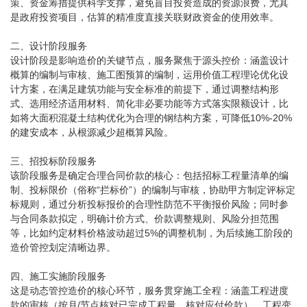
策、资金筹措提供科学支撑，避免盲目投资造成的资源浪费，尤其
是政府投资项目，估算的精准度直接关联财政资金的使用效率。
二、设计阶段服务
设计阶段是影响造价的关键节点，服务聚焦于源头控价：涵盖设计
概算的编制与审核、施工图预算的编制，运用价值工程理论优化设
计方案，在满足建筑功能与安全标准的前提下，通过调整结构形
式、选用经济适用材料、简化非必要功能等方式落实限额设计，比
如将大面积混凝土结构优化为合理的钢结构方案，可降低10%-20%
的建安成本，从根源减少超概算风险。
三、招投标阶段服务
该阶段服务是确定合理合同价款的核心：包括招标工程量清单的编
制、投标限价（俗称“拦标价”）的编制与审核，协助甲方制定评标定
标规则，通过分析投标报价的合理性防范不平衡报价风险；同时参
与合同条款拟定，明确计价方式、价款调整规则、风险分担范围
等，比如约定材料价格波动超过5%的调整机制，为后续施工阶段的
造价管控划定清晰边界。
四、施工实施阶段服务
这是动态管控造价的核心环节，服务贯穿施工全程：涵盖工程进度
款的审核（按月/节点核对已完成工程量，核对应付价款）、工程变