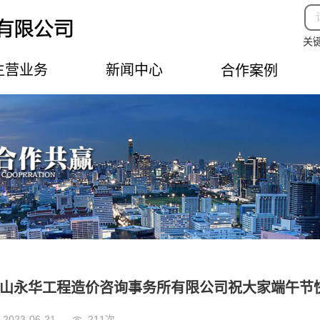
关
主营业务
新闻中心
合作案例
工程造价
公司新闻
市政工程
行业动态
园林绿化
党员建设
房建工程
员工活动
工厂建设
铁路工程
水利工程
仿古建筑
山永华工程造价咨询事务所有限公司祝大家端午节
电力工程
2023-06-21
211次